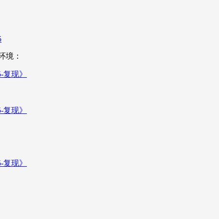
5
环境：