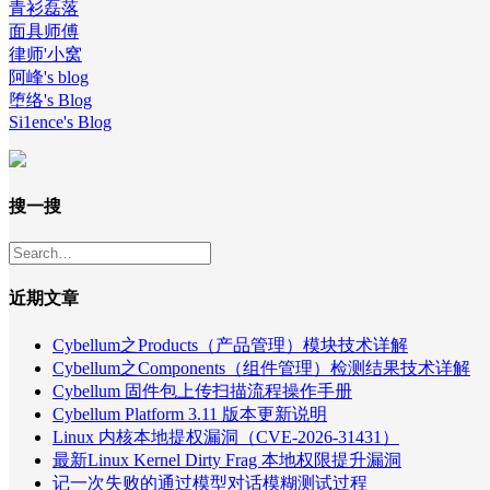
青衫磊落
面具师傅
律师'小窝
阿峰's blog
堕络's Blog
Si1ence's Blog
搜一搜
近期文章
Cybellum之Products（产品管理）模块技术详解
Cybellum之Components（组件管理）检测结果技术详解
Cybellum 固件包上传扫描流程操作手册
Cybellum Platform 3.11 版本更新说明
Linux 内核本地提权漏洞（CVE-2026-31431）
最新Linux Kernel Dirty Frag 本地权限提升漏洞
记一次失败的通过模型对话模糊测试过程