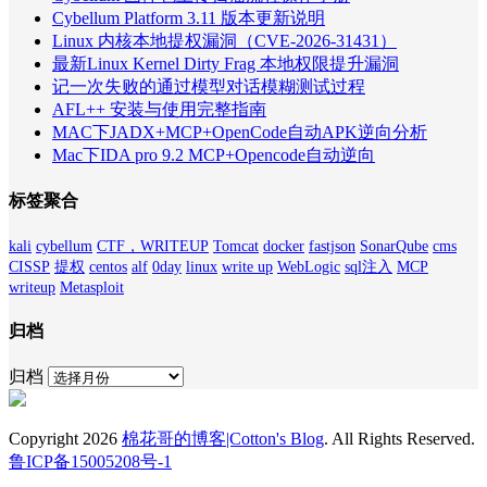
Cybellum Platform 3.11 版本更新说明
Linux 内核本地提权漏洞（CVE-2026-31431）
最新Linux Kernel Dirty Frag 本地权限提升漏洞
记一次失败的通过模型对话模糊测试过程
AFL++ 安装与使用完整指南
MAC下JADX+MCP+OpenCode自动APK逆向分析
Mac下IDA pro 9.2 MCP+Opencode自动逆向
标签聚合
kali
cybellum
CTF，WRITEUP
Tomcat
docker
fastjson
SonarQube
cms
CISSP
提权
centos
alf
0day
linux
write up
WebLogic
sql注入
MCP
writeup
Metasploit
归档
归档
Copyright 2026
棉花哥的博客|Cotton's Blog
. All Rights Reserved.
鲁ICP备15005208号-1