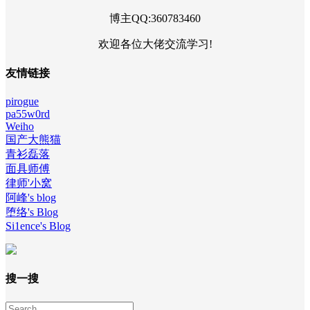
博主QQ:360783460
欢迎各位大佬交流学习!
友情链接
pirogue
pa55w0rd
Weiho
国产大熊猫
青衫磊落
面具师傅
律师'小窝
阿峰's blog
堕络's Blog
Si1ence's Blog
搜一搜