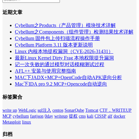
近期文章
Cybellum之Products（产品管理）模块技术详解
Cybellum之Components（组件管理）检测结果技术详解
Cybellum 固件包上传扫描流程操作手册
Cybellum Platform 3.11 版本更新说明
Linux 内核本地提权漏洞（CVE-2026-31431）
最新Linux Kernel Dirty Frag 本地权限提升漏洞
记一次失败的通过模型对话模糊测试过程
AFL++ 安装与使用完整指南
MAC下JADX+MCP+OpenCode自动APK逆向分析
Mac下IDA pro 9.2 MCP+Opencode自动逆向
标签聚合
write up
WebLogic
sql注入
centos
SonarQube
Tomcat
CTF，WRITEUP
MCP
cybellum
fastjson
0day
writeup
提权
cms
kali
CISSP
alf
docker
Metasploit
linux
归档