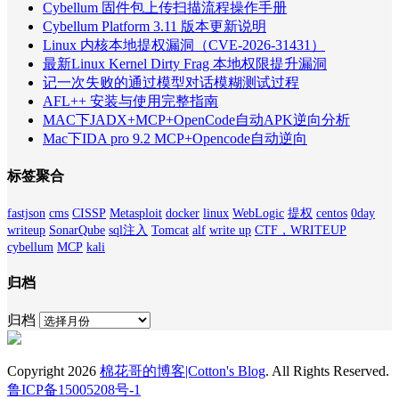
Cybellum 固件包上传扫描流程操作手册
Cybellum Platform 3.11 版本更新说明
Linux 内核本地提权漏洞（CVE-2026-31431）
最新Linux Kernel Dirty Frag 本地权限提升漏洞
记一次失败的通过模型对话模糊测试过程
AFL++ 安装与使用完整指南
MAC下JADX+MCP+OpenCode自动APK逆向分析
Mac下IDA pro 9.2 MCP+Opencode自动逆向
标签聚合
fastjson
cms
CISSP
Metasploit
docker
linux
WebLogic
提权
centos
0day
writeup
SonarQube
sql注入
Tomcat
alf
write up
CTF，WRITEUP
cybellum
MCP
kali
归档
归档
Copyright 2026
棉花哥的博客|Cotton's Blog
. All Rights Reserved.
鲁ICP备15005208号-1