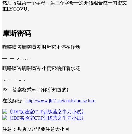
然后每组第一个字母，第二个字母一次开始组合成一句密文
IELYOOVU。
摩斯密码
嘀嗒嘀嗒嘀嗒嘀嗒 时针它不停在转动
— — .-. … .
嘀嗒嘀嗒嘀嗒嘀嗒 小雨它拍打着水花
-.-. — -.. .
PS：答案格式
wctf{你所知道的}
在线解密：
http://www.jb51.net/tools/morse.htm
注意：共两段这里要注意大小写