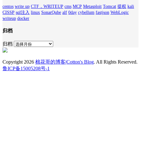
centos
write up
CTF，WRITEUP
cms
MCP
Metasploit
Tomcat
提权
kali
CISSP
sql注入
linux
SonarQube
alf
0day
cybellum
fastjson
WebLogic
writeup
docker
归档
归档
Copyright 2026
棉花哥的博客|Cotton's Blog
. All Rights Reserved.
鲁ICP备15005208号-1