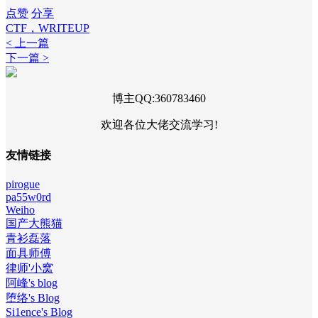
点赞
分享
CTF，WRITEUP
< 上一篇
下一篇 >
博主QQ:360783460
欢迎各位大佬交流学习!
友情链接
pirogue
pa55w0rd
Weiho
国产大熊猫
青衫磊落
面具师傅
律师'小窝
阿峰's blog
堕络's Blog
Si1ence's Blog