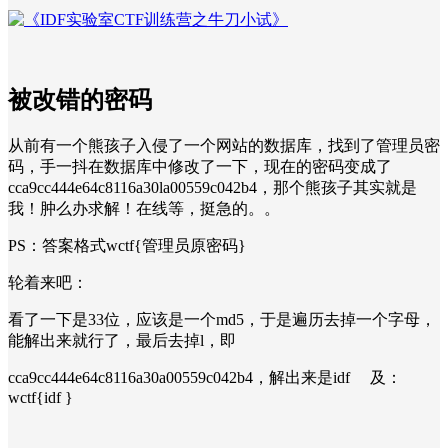
被改错的密码
从前有一个熊孩子入侵了一个网站的数据库，找到了管理员密
码，手一抖在数据库中修改了一下，现在的密码变成了
cca9cc444e64c8116a30la00559c042b4，那个熊孩子其实就是
我！肿么办求解！在线等，挺急的。。
PS：答案格式
wctf{管理员原密码}
轮着来吧：
看了一下是33位，应该是一个md5，于是遍历去掉一个字母，
能解出来就行了，最后去掉l，即
cca9cc444e64c8116a30a005
59c042b4，解出来是idf 及：
wctf{idf }