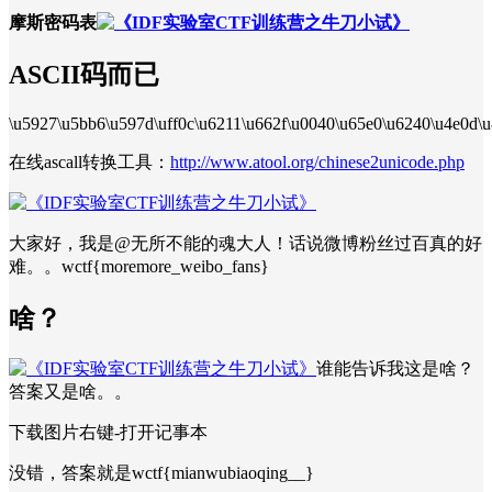
摩斯密码表
ASCII码而已
\u5927\u5bb6\u597d\uff0c\u6211\u662f\u0040\u65e0\u6240\u4e0d\
在线ascall转换工具：
http://www.atool.org/chinese2unicode.php
大家好，我是@无所不能的魂大人！话说微博粉丝过百真的好
难。。wctf{moremore_weibo_fans}
啥？
谁能告诉我这是啥？
答案又是啥。。
下载图片右键-打开记事本
没错，答案就是wctf{mianwubiaoqing__}