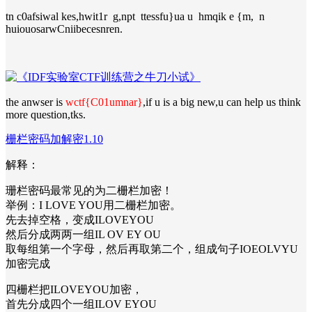
tn c0afsiwal kes,hwit1r g,npt ttessfu}ua u hmqik e {m, n
huiouosarwCniibecesnren.
the anwser is
wctf{C01umnar}
,if u is a big new,u can help us think
more question,tks.
栅栏密码加解密1.10
解释：
珊栏密码最常见的为二栅栏加密！
举例：I LOVE YOU用二栅栏加密。
先去掉空格，变成ILOVEYOU
然后分成两两一组IL OV EY OU
取每组第一个字母，然后再取第二个，组成句子IOEOLVYU
加密完成
四栅栏把ILOVEYOU加密，
首先分成四个一组ILOV EYOU