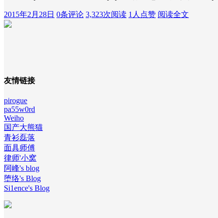
2015年2月28日
0条评论
3,323次阅读
1人点赞
阅读全文
友情链接
pirogue
pa55w0rd
Weiho
国产大熊猫
青衫磊落
面具师傅
律师'小窝
阿峰's blog
堕络's Blog
Si1ence's Blog