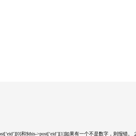
his->post[‘eid’][0]和$this->post[‘eid’][1]如果有一个不是数字，则