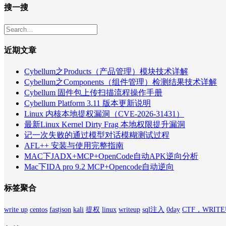
搜一搜
近期文章
Cybellum之Products（产品管理）模块技术详解
Cybellum之Components（组件管理）检测结果技术详解
Cybellum 固件包上传扫描流程操作手册
Cybellum Platform 3.11 版本更新说明
Linux 内核本地提权漏洞（CVE-2026-31431）
最新Linux Kernel Dirty Frag 本地权限提升漏洞
记一次失败的通过模型对话模糊测试过程
AFL++ 安装与使用完整指南
MAC下JADX+MCP+OpenCode自动APK逆向分析
Mac下IDA pro 9.2 MCP+Opencode自动逆向
标签聚合
write up
centos
fastjson
kali
提权
linux
writeup
sql注入
0day
CTF，WRITE