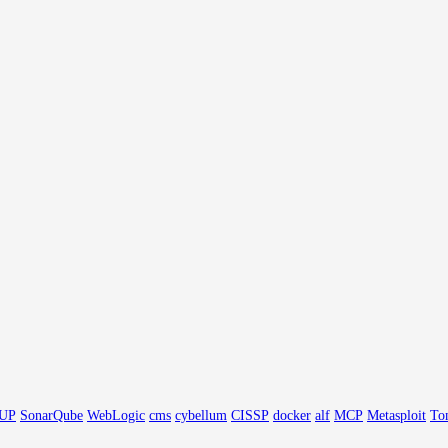
UP
SonarQube
WebLogic
cms
cybellum
CISSP
docker
alf
MCP
Metasploit
To