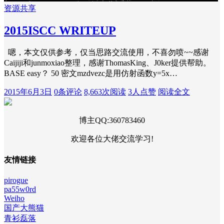
资源共享
2015ISCC WRITEUP
嗯，本文仅供参考，仅当思路交流使用，不喜勿喷~~感谢
Caijiji和junmoxiao整理，感谢ThomasKing、J0ker提供帮助。
BASE easy？ 50 密文mzdvezc是用仿射函数y=5x…
2015年6月3日
0条评论
8,663次阅读
3人点赞
阅读全文
博主QQ:360783460
欢迎各位大佬交流学习!
友情链接
pirogue
pa55w0rd
Weiho
国产大熊猫
青衫磊落