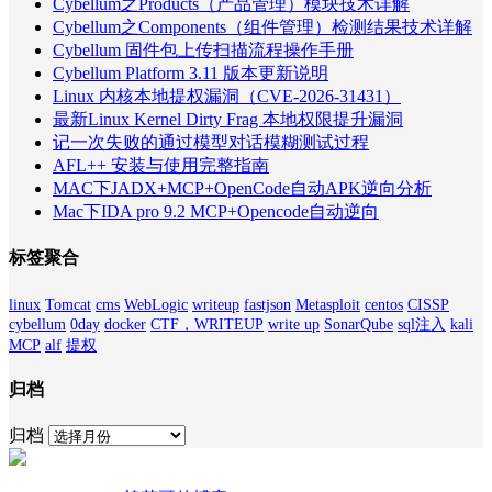
Cybellum之Products（产品管理）模块技术详解
Cybellum之Components（组件管理）检测结果技术详解
Cybellum 固件包上传扫描流程操作手册
Cybellum Platform 3.11 版本更新说明
Linux 内核本地提权漏洞（CVE-2026-31431）
最新Linux Kernel Dirty Frag 本地权限提升漏洞
记一次失败的通过模型对话模糊测试过程
AFL++ 安装与使用完整指南
MAC下JADX+MCP+OpenCode自动APK逆向分析
Mac下IDA pro 9.2 MCP+Opencode自动逆向
标签聚合
linux
Tomcat
cms
WebLogic
writeup
fastjson
Metasploit
centos
CISSP
cybellum
0day
docker
CTF，WRITEUP
write up
SonarQube
sql注入
kali
MCP
alf
提权
归档
归档