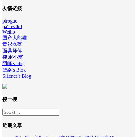
友情链接
pirogue
pa55w0rd
Weiho
国产大熊猫
青衫磊落
面具师傅
律师'小窝
阿峰's blog
堕络's Blog
Si1ence's Blog
搜一搜
近期文章